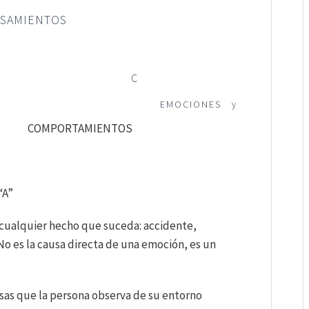
NTOS
 C
TOS EMOCIONES y
ORTAMIENTOS
“A”
cualquier hecho que suceda: accidente,
 No es la causa directa de una emoción, es un
s que la persona observa de su entorno