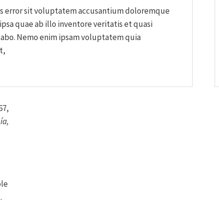
tus error sit voluptatem accusantium doloremque
sa quae ab illo inventore veritatis et quasi
licabo. Nemo enim ipsam voluptatem quia
t,
67,
ía,
s
ble
.