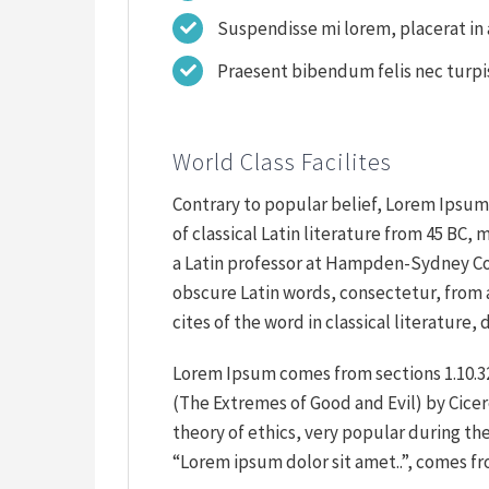
Suspendisse mi lorem, placerat in a
Praesent bibendum felis nec turpis 
World Class Facilites
Contrary to popular belief, Lorem Ipsum i
of classical Latin literature from 45 BC, 
a Latin professor at Hampden-Sydney Col
obscure Latin words, consectetur, from
cites of the word in classical literatur
Lorem Ipsum comes from sections 1.10.3
(The Extremes of Good and Evil) by Cicero,
theory of ethics, very popular during the
“Lorem ipsum dolor sit amet..”, comes from