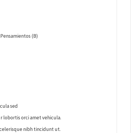
Pensamientos (B)
icula sed
r lobortis orci amet vehicula.
scelerisque nibh tincidunt ut.