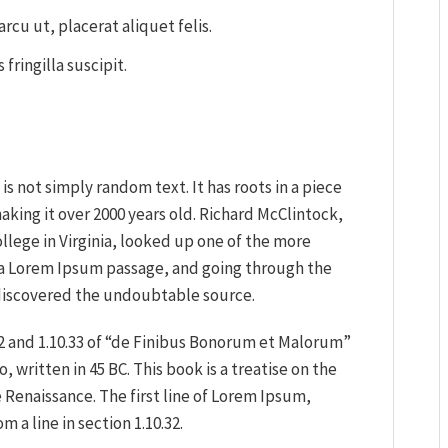
rcu ut, placerat aliquet felis.
fringilla suscipit.
s not simply random text. It has roots in a piece
making it over 2000 years old. Richard McClintock,
lege in Virginia, looked up one of the more
 a Lorem Ipsum passage, and going through the
e, discovered the undoubtable source.
2 and 1.10.33 of “de Finibus Bonorum et Malorum”
 written in 45 BC. This book is a treatise on the
 Renaissance. The first line of Lorem Ipsum,
 a line in section 1.10.32.