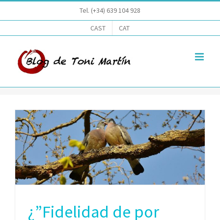
Saltar
Tel. (+34) 639 104 928
al
CAST
CAT
contenido
¿”Fidelidad de por