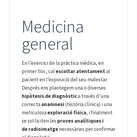
Medicina
general
En l’exercici de la pràctica mèdica, en
primer lloc, cal
escoltar atentament
al
pacient en l’exposició del seu malestar.
Després ens plantegem una o diverses
hipòtesis de diagnòstic
a través d’una
correcta
anamnesi
(història clínica) i una
meticulosa
exploració física
, i finalment
se sol·liciten les
proves analítiques i
de radioimatge
necessàries per confirmar